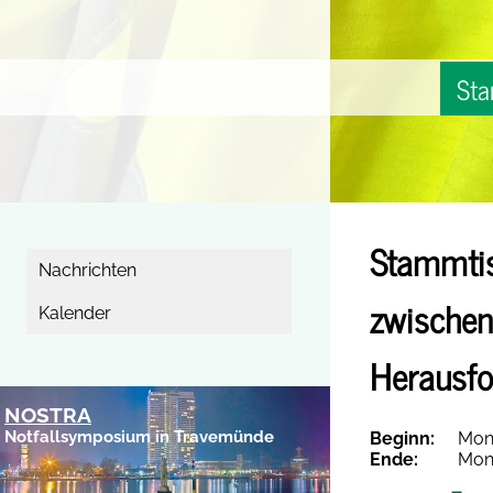
Sta
Stammtis
Nachrichten
zwischen
Kalender
Herausfo
NOSTRA
Notfallsymposium in Travemünde
Beginn:
Mont
Ende:
Mont