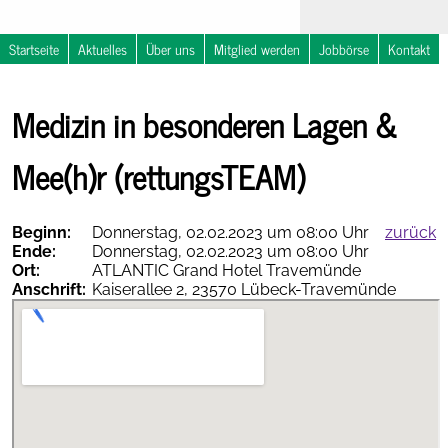
Startseite
Aktuelles
Über uns
Mitglied werden
Jobbörse
Kontakt
Nachrichten
NOSTRA
Medizin in besonderen Lagen &
Notfallsymposium
Kalender
in
Travemünde
Mee(h)r (rettungsTEAM)
Beginn:
Donnerstag, 02.02.2023 um 08:00 Uhr
zurück
Ende:
Donnerstag, 02.02.2023 um 08:00 Uhr
Ort:
ATLANTIC Grand Hotel Travemünde
Anschrift:
Kaiserallee 2, 23570 Lübeck-Travemünde
Therapieempfehlungen
online
AGNN-
vollständig
als PDF
App