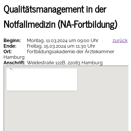
NOSTRA
Qualitätsmanagement in der
Notfallsymposium
Kalender
in
Travemünde
Notfallmedizin (NA-Fortbildung)
Beginn:
Montag, 11.03.2024 um 09:00 Uhr
zurück
Ende:
Freitag, 15.03.2024 um 11:30 Uhr
Ort:
Fortbildungsakademie der Ärztekammer
Hamburg
Therapieempfehlungen
Anschrift:
Weidestraße 122B, 22083 Hamburg
online
AGNN-
vollständig
als PDF
App
herunterladen
Termine