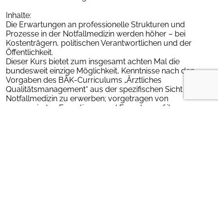
Inhalte:
Die Erwartungen an professionelle Strukturen und
Prozesse in der Notfallmedizin werden höher – bei
Kostenträgern, politischen Verantwortlichen und der
Öffentlichkeit.
Dieser Kurs bietet zum insgesamt achten Mal die
bundesweit einzige Möglichkeit, Kenntnisse nach den
Vorgaben des BÄK-Curriculums „Ärztliches
Qualitätsmanagement“ aus der spezifischen Sicht der
Notfallmedizin zu erwerben; vorgetragen von
renommierten Expertinnen und Experten auf ihrem
jeweiligen Gebiet.
Hinweise:
Zusätzlich zur Präsenzphase ist das E-Learning-Modul zu
den Grundlagen des Qualitäts-managements zu
absolvieren.
Die erfolgreiche Teilnahme am E-Learning ist durch
vollständige Bearbeitung innerhalb von ca. 40 Stunden
nach eigener Zeiteinteilung nachzuweisen.
Die Kursteilnahme erfüllt für Ärztinnen und Ärzte eine
Voraussetzung für den Erwerb der Zusatzbezeichnung