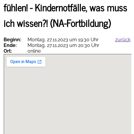
fühlen! - Kindernotfälle, was muss
ich wissen?! (NA-Fortbildung)
Therapieempfehlungen
online
Beginn:
Montag, 27.11.2023 um 19:30 Uhr
zurück
Ende:
Montag, 27.11.2023 um 20:30 Uhr
Ort:
online
AGNN-
vollständig
als PDF
App
herunterladen
Termine
Inhalt...