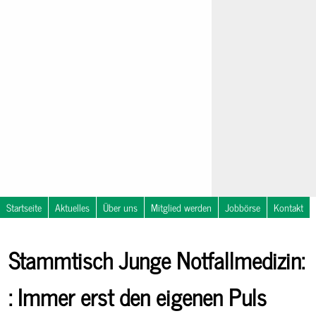
Startseite
Aktuelles
Über uns
Mitglied werden
Jobbörse
Kontakt
Nachrichten
NOSTRA
Stammtisch Junge Notfallmedizin:
Notfallsymposium
Kalender
in
Travemünde
: Immer erst den eigenen Puls