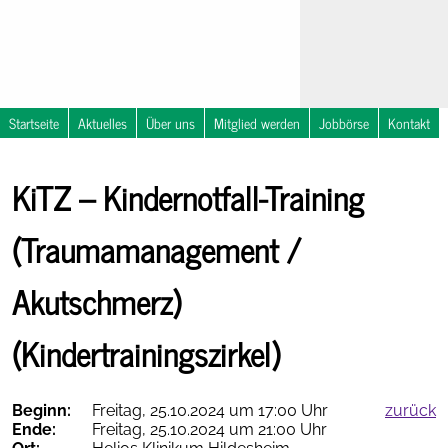
Startseite
Aktuelles
Über uns
Mitglied werden
Jobbörse
Kontakt
Nachrichten
NOSTRA
KiTZ – Kindernotfall-Training
Notfallsymposium
Kalender
in
Travemünde
(Traumamanagement /
Akutschmerz)
(Kindertrainingszirkel)
Therapieempfehlungen
online
Beginn:
Freitag, 25.10.2024 um 17:00 Uhr
zurück
Ende:
Freitag, 25.10.2024 um 21:00 Uhr