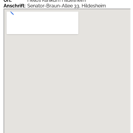
Ort:
Helios Klinikum Hildesheim
AGNN-
Anschrift:
Senator-Braun-Allee 33, Hildesheim
vollständig
als PDF
App
herunterladen
Termine
Inhalt...