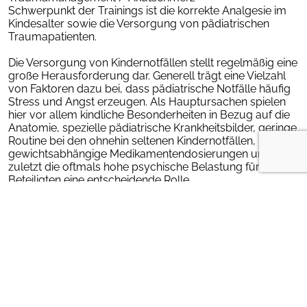
Schwerpunkt der Trainings ist die korrekte Analgesie im
Kindesalter sowie die Versorgung von pädiatrischen
Traumapatienten.
Die Versorgung von Kindernotfällen stellt regelmäßig eine
große Herausforderung dar. Generell trägt eine Vielzahl
von Faktoren dazu bei, dass pädiatrische Notfälle häufig
Stress und Angst erzeugen. Als Hauptursachen spielen
hier vor allem kindliche Besonderheiten in Bezug auf die
Anatomie, spezielle pädiatrische Krankheitsbilder, geringe
Routine bei den ohnehin seltenen Kindernotfällen,
gewichtsabhängige Medikamentendosierungen und nicht
zuletzt die oftmals hohe psychische Belastung für alle
Beteiligten eine entscheidende Rolle.
Aktuelle medizinische Handlungsempfehlungen
deutscher wie internationaler Fachgremien, sowie
moderne Konzepte der Teamarbeit und
Stressbewältigung, wurden von einer Expertengruppe
der AGNN zu einem praxisnahen Training (KiTZ) integriert.
Hierbei werden Vorträge, praktische Übungen
(Atemwegssicherung, Beatmung, Kreislaufzugang u.a.)