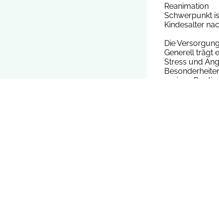
Reanimation
Schwerpunkt is
Kindesalter na
Die Versorgung
Generell trägt 
Stress und Ang
Besonderheiten 
geringe Routin
Medikamentendo
für alle Beteili
Aktuelle mediz
Fachgremien, 
wurden von ein
integriert.
Hierbei werde
Kreislaufzugang
als ergänzende 
Leitlinienkurs
Innerhalb eines