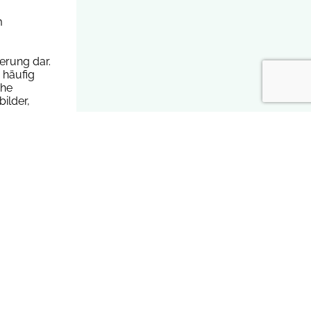
m
erung dar.
 häufig
che
ilder,
ge
elastung
er
ung,
(KiTZ)
ung,
teht sich
hiedlichem