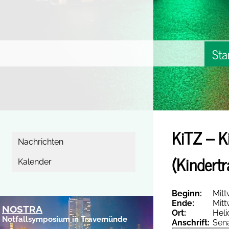
Sta
KiTZ – K
Nachrichten
(Kindertr
Kalender
Beginn:
Mitt
Ende:
Mitt
NOSTRA
Ort:
Heli
Notfallsymposium in Travemünde
Anschrift:
Sena