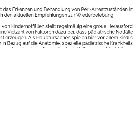
t das Erkennen und Behandlung von Peri-Arrestzuständen i
ch den aktuellen Empfehlungen zur Wiederbelebung.
 von Kindernotfällen stellt regelmäßig eine große Herausford
eine Vielzahl von Faktoren dazu bei, dass pädiatrische Notfälle
st erzeugen. Als Hauptursachen spielen hier vor allem kindli
in Bezug auf die Anatomie, spezielle pädiatrische Krankheitsb
e bei den ohnehin seltenen Kindernotfällen, gewichtsabhängi
sierungen und nicht zuletzt die oftmals hohe psychische B
gten eine entscheidende Rolle.
inische Handlungsempfehlungen deutscher wie international
sowie moderne Konzepte der Teamarbeit und Stressbewältig
er Expertengruppe der AGNN zu einem praxisnahen Training 
n Vorträge, praktische Übungen (Atemwegssicherung, Beatm
 u.a.) und Fallsimulationen kombiniert. Das KiTZ-Training vers
Vertiefung, nicht aber als Ersatz für die umfangreicheren
e von AHA und ERC.
 Kalenderjahres finden jeweils 4 Veranstaltungen mit untersc