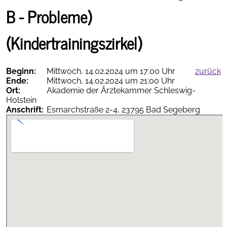
Travemünde
B - Probleme)
(Kindertrainingszirkel)
Beginn:
Mittwoch, 14.02.2024 um 17:00 Uhr
zurück
Ende:
Mittwoch, 14.02.2024 um 21:00 Uhr
Therapieempfehlungen
Ort:
Akademie der Ärztekammer Schleswig-
online
Holstein
Anschrift:
Esmarchstraße 2-4, 23795 Bad Segeberg
AGNN-
vollständig
als PDF
App
herunterladen
Termine
Inhalt...