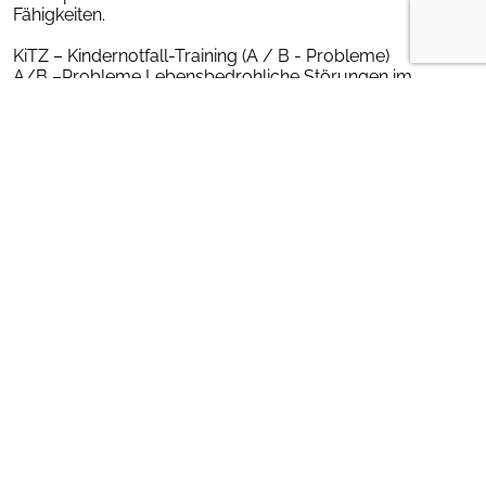
Fähigkeiten.
KiTZ – Kindernotfall-Training (A / B - Probleme)
A/B –Probleme Lebensbedrohliche Störungen im
Kindesalter werden überwiegend durch Atemstörungen
hervorgerufen.
Die Teilnehmer erlernen das Erkennen und Behandeln, die
entsprechenden Skills, sowie Kommunikation im Notfall.
KiTZ Termine 2024 (003).pdf
Anmeldung
in Kalender importieren
Termine
Kindernotfall-Training
(Traumamanagement / Akutschmerz)