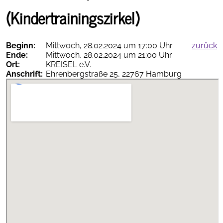
(Kindertrainingszirkel)
Beginn:
Mittwoch, 28.02.2024 um 17:00 Uhr
zurück
Ende:
Mittwoch, 28.02.2024 um 21:00 Uhr
Therapieempfehlungen
Ort:
KREISEL e.V.
online
Anschrift:
Ehrenbergstraße 25, 22767 Hamburg
AGNN-
vollständig
als PDF
App
herunterladen
Termine
Inhalt...