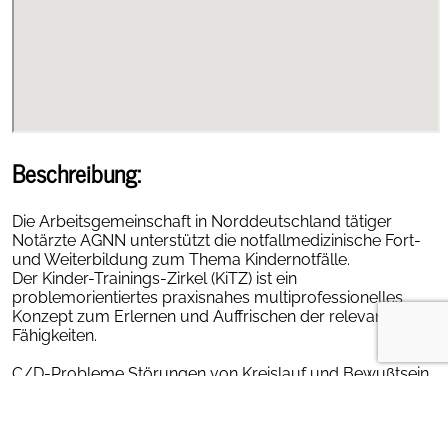
Beschreibung:
Die Arbeitsgemeinschaft in Norddeutschland tätiger
Notärzte AGNN unterstützt die notfallmedizinische Fort-
und Weiterbildung zum Thema Kindernotfälle.
Der Kinder-Trainings-Zirkel (KiTZ) ist ein
problemorientiertes praxisnahes multiprofessionelles
Konzept zum Erlernen und Auffrischen der relevanten
Fähigkeiten.
C/D-Probleme Störungen von Kreislauf und Bewußtsein
bilden den Schwerpunkt des Trainings.
Die Teilnehmer erlernen das Erkennen und Behandeln, die
entsprechenden Skills, sowie Kommunikation im Team.