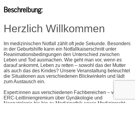
Beschreibung:
Herzlich Willkommen
Im medizinischen Notfall zählt oft jede Sekunde. Besonders
in der Geburtshilfe kann ein Notfallkaiserschnitt unter
Reanimationsbedingungen den Unterschied zwischen
Leben und Tod ausmachen. Wie geht man vor, wenn es
darauf ankommt, Leben zu retten – sowohl das der Mutter
als auch das des Kindes? Unsere Veranstaltung beleuchtet
die Situationen aus verschiedenen Blickwinkeln und lädt
zum Austausch ein.
Expert:innen aus verschiedenen Fachbereichen – vom
ERC-Leitliniengremium über Gynäkologie und
Neonatologie bis hin zu Medizinethik sowie Medizinrecht
ermöglichen die interdisziplinäre Betrachtung und bieten
wertvolle Einblicke und Perspektiven.
Mit „Real Cases – Real Decisions“ präsentieren wir echte
Fallberichte aus der Klinik und Präklinik, die aufzeigen, wie