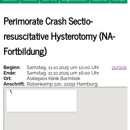
Nachrichten
NOSTRA
Perimorate Crash Sectio-
Notfallsymposium
Kalender
in
Travemünde
resuscitative Hysterotomy (NA-
Fortbildung)
Beginn:
Samstag, 11.10.2025 um 10:00 Uhr
zurück
Ende:
Samstag, 11.10.2025 um 16:00 Uhr
Therapieempfehlungen
Ort:
Asklepios Klinik Barmbek
online
Anschrift:
Rübenkamp 220, 22291 Hamburg
AGNN-
vollständig
als PDF
App
herunterladen