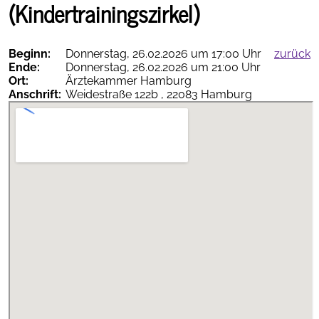
(Kindertrainingszirkel)
Beginn:
Donnerstag, 26.02.2026 um 17:00 Uhr
zurück
Ende:
Donnerstag, 26.02.2026 um 21:00 Uhr
Therapieempfehlungen
Ort:
Ärztekammer Hamburg
online
Anschrift:
Weidestraße 122b , 22083 Hamburg
AGNN-
vollständig
als PDF
App
herunterladen
Termine
Inhalt...