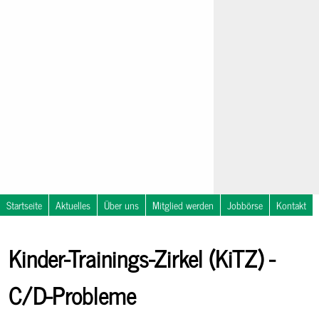
Startseite
Aktuelles
Über uns
Mitglied werden
Jobbörse
Kontakt
Nachrichten
NOSTRA
Kinder-Trainings-Zirkel (KiTZ) -
Notfallsymposium
Kalender
in
Travemünde
C/D-Probleme