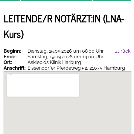
Nachrichten
NOSTRA
LEITENDE/R NOTÄRZT:IN (LNA-
Notfallsymposium
Kalender
in
Travemünde
Kurs)
Beginn:
Dienstag, 15.09.2026 um 08:00 Uhr
zurück
Ende:
Samstag, 19.09.2026 um 14:00 Uhr
Ort:
Asklepios Klinik Harburg
Anschrift:
Eissendorfer Pferdeweg 52, 21075 Hamburg
Therapieempfehlungen
online
AGNN-
vollständig
als PDF
App
herunterladen