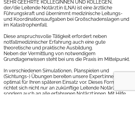
SEHR GEEHRTE KOLLEGINNEN UND KOLLEGEN,
der/die Leitende Notärzt:in (LNA) ist eine ärztliche
Führungskraft und übernimmt medizinische Leitungs-
und Koordinationsaufgaben bei Großschadenslagen und
im Katastrophenfall.
Diese anspruchsvolle Tätigkeit erfordert neben
notfallmedizinischer Erfahrung auch eine gute
theoretische und praktische Ausbildung.
Neben der Vermittlung von notwendigem
Grundlagenwissen steht bei uns die Praxis im Mittelpunkt.
In verschiedenen Simulationen, Planspielen und
(Sichtungs-) Übungen bereiten unsere Expert:innen Sie
optimal für Ihren späteren Einsatz vor. Dieses Format
richtet sich nicht nur an zukünftige Leitende Notärzt:innen
sondern auch an alle erfahrenen Notärzt:innen. Mit Hilfe
von realitätsnahen Übungen erlernen Sie wichtige
Fähigkeiten für Ihren täglichen Einsatzdienst, wie z. B. eine
zielgerichtete Einsatztaktik als ersteintreffende/r
Notärzt:in bei MANV-Einsätzen oder
anderen Großschadenslagen.
Unser Seminar findet nach dem neuen BÄK-Curriculum