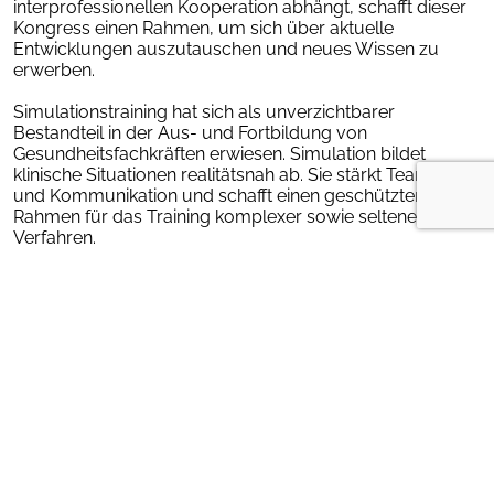
interprofessionellen Kooperation abhängt, schafft dieser
Kongress einen Rahmen, um sich über aktuelle
Entwicklungen auszutauschen und neues Wissen zu
erwerben.
Simulationstraining hat sich als unverzichtbarer
Bestandteil in der Aus- und Fortbildung von
Gesundheitsfachkräften erwiesen. Simulation bildet
klinische Situationen realitätsnah ab. Sie stärkt Teamarbeit
und Kommunikation und schafft einen geschützten
Rahmen für das Training komplexer sowie seltener
Verfahren.
Damit leistet es einen entscheidenden Beitrag zur
Patientensicherheit und zur Steigerung der
Versorgungsqualität. Der Kongress bietet Ihnen aktuelle
Einblicke in Forschung, innovative Trainingskonzepte und
bewährte Simulationsformate. Im Mittelpunkt stehen
praxisrelevante Ansätze, die sich unmittelbar in Klinik und
Notaufnahme übertragen lassen.
Nutzen Sie die Gelegenheit zum kollegialen Austausch,
zur kritischen Diskussion und zur Vernetzung mit
Fachkolleg:innen aus der Notfallmedizin.