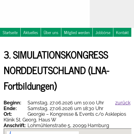
Startseite
Aktuelles
Über uns
Mitglied werden
Jobbörse
Kontakt
Nachrichten
NOSTRA
3. SIMULATIONSKONGRESS
Notfallsymposium
Kalender
in
Travemünde
NORDDEUTSCHLAND (LNA-
Fortbildungen)
Beginn:
Samstag, 27.06.2026 um 10:00 Uhr
zurück
Ende:
Samstag, 27.06.2026 um 18:30 Uhr
Therapieempfehlungen
Ort:
Georgie – Kongresse & Events c/o Asklepios
online
Klinik St. Georg, Haus W
Anschrift:
Lohmühlenstraße 5, 20099 Hamburg