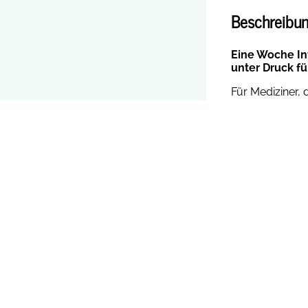
Beschreibun
Eine Woche In
unter Druck fü
Für Mediziner,
Zeitraum: 17. 
Ort: Ärzteka
Fortbildungsp
Teilnahmegebüh
Flyer Fü
in Kalender imp