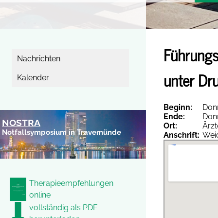
Führungs
Nachrichten
unter Dr
Kalender
Beginn:
Donn
Ende:
Donn
NOSTRA
Ort:
Ärz
Notfallsymposium in Travemünde
Anschrift:
Wei
Therapieempfehlungen
online
vollständig als PDF