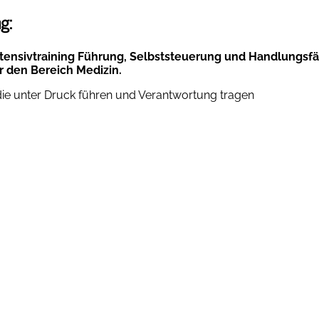
g:
tensivtraining Führung, Selbststeuerung und Handlungsfä
r den Bereich Medizin.
 die unter Druck führen und Verantwortung tragen
bis 20. September 2026
mmer Hamburg
unkte: 40 Ärztekammer Hamburg
r: 2.100€ zzgl. MwSt.
hrungstraining für Mediziner 26.pdf
Anmeldung
ortieren