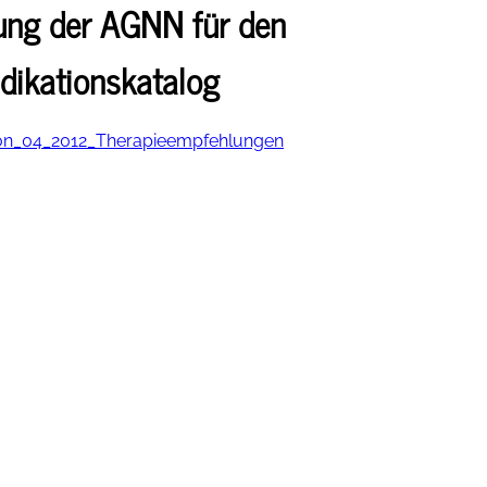
ng der AGNN für den
ndikationskatalog
tion_04_2012_Therapieempfehlungen