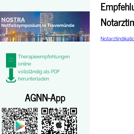
Empfehlu
Notarzti
NOSTRA
Notfallsymposium in Travemünde
Notarztindika
Therapieempfehlungen
online
vollständig als PDF
herunterladen
AGNN-App