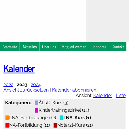
Startseite
Aktuelles
Über uns
Mitglied werden
Jobbörse
Kontakt
Nachrichten
NOSTRA
Kalender
Notfallsymposium
Kalender
in
Travemünde
2022
|
2023
|
2024
Ansicht zurücksetzen
|
Kalender abonnieren
Ansicht:
Kalender
|
Liste
Kategorien:
ÄLRD-Kurs (3)
Kindertrainingszirkel (14)
LNA-Fortbildungen (2)
LNA-Kurs (1)
Therapieempfehlungen
NA-Fortbildung (11)
Notarzt-Kurs (21)
online