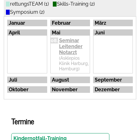
rettungsTEAM (1)
Skills-Training (2)
Symposium (2)
AGNN-
vollständig
Januar
Februar
März
als PDF
App
April
Mai
Juni
herunterladen
08.
Seminar
Leitender
Notarzt
(Asklepios
Termine
Klinik Harburg,
Hamburg)
Inhalt...
Juli
August
September
Oktober
November
Dezember
Termine
Kindernotfall-Training