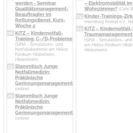
werden - Seminar
– Elektromobilität im
Qualitätsmanagement-
Wohnzimmer?
(Café B
Beauftragter im
24.
Kinder-Trainings-Zirk
Rettungsdienst, Kurs-
(Hamburg Kreisel e.V., 
Woche 2
24.
KiTZ – Kindernotfall-
06.
KiTZ – Kindernotfall-
Traumamanagement
Training: C-/D-Probleme
(SiNA - Simulations- un
(SiNA - Simulations- und
am Helios Klinikum Hilde
Notfallakademie am Helios
Hildesheim)
Klinikum Hildesheim,
Hildesheim)
25.
Stammtisch Junge
Notfallmedizin:
Präklinische
Gerinnungsmanagement
(online)
25.
Stammtisch Junge
Notfallmedizin:
Präklinische
Gerinnungsmanagement
(online)