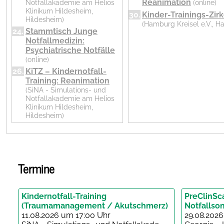
Reanimation
Notfallakademie am Helios
(online)
Klinikum Hildesheim,
30.
Kinder-Trainings-Zirk
Hildesheim)
(Hamburg Kreisel e.V., 
24.
Stammtisch Junge
Notfallmedizin:
Psychiatrische Notfälle
(online)
26.
KiTZ – Kindernotfall-
Training: Reanimation
(SiNA - Simulations- und
Notfallakademie am Helios
Klinikum Hildesheim,
Hildesheim)
Termine
Kindernotfall-Training
PreClinSc
(Traumamanagement / Akutschmerz)
Notfallso
11.08.2026 um 17:00 Uhr
29.08.202