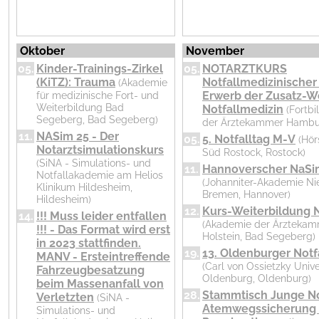
Oktober
November
05.
Kinder-Trainings-Zirkel
05.
NOTARZTKURS
(KiTZ): Trauma
Notfallmedizinischer
(Akademie
für medizinische Fort- und
Erwerb der Zusatz-W
Weiterbildung Bad
Notfallmedizin
(Fortb
Segeberg, Bad Segeberg)
der Ärztekammer Hambu
11.
NASim 25 - Der
05.
5. Notfalltag M-V
(Hör
Notarztsimulationskurs
Süd Rostock, Rostock)
(SiNA - Simulations- und
11.
Hannoverscher NaSi
Notfallakademie am Helios
(Johanniter-Akademie Ni
Klinikum Hildesheim,
Bremen, Hannover)
Hildesheim)
12.
Kurs-Weiterbildung N
14.
!!! Muss leider entfallen
(Akademie der Ärztekam
!!! - Das Format wird erst
Holstein, Bad Segeberg)
in 2023 stattfinden.
19.
13. Oldenburger Not
MANV - Ersteintreffende
(Carl von Ossietzky Unive
Fahrzeugbesatzung
Oldenburg, Oldenburg)
beim Massenanfall von
28.
Stammtisch Junge No
Verletzten
(SiNA -
Atemwegssicherung 
Simulations- und