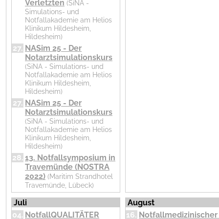
Verletzten
(SiNA -
Simulations- und
Notfallakademie am Helios
Klinikum Hildesheim,
Hildesheim)
27.
NASim 25 - Der
Notarztsimulationskurs
(SiNA - Simulations- und
Notfallakademie am Helios
Klinikum Hildesheim,
Hildesheim)
27.
NASim 25 - Der
Notarztsimulationskurs
(SiNA - Simulations- und
Notfallakademie am Helios
Klinikum Hildesheim,
Hildesheim)
28.
13. Notfallsymposium in
Travemünde (NOSTRA
2022)
(Maritim Strandhotel
Travemünde, Lübeck)
Juli
August
04.
NotfallQUALITÄTER
16.
Notfallmedizinische