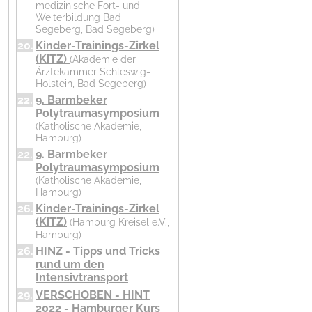
medizinische Fort- und
Termine
Weiterbildung Bad
Segeberg, Bad Segeberg)
20.
Kinder-Trainings-Zirkel
Inhalt...
(KiTZ)
(Akademie der
Ärztekammer Schleswig-
Holstein, Bad Segeberg)
22.
9. Barmbeker
Polytraumasymposium
(Katholische Akademie,
Hamburg)
22.
9. Barmbeker
Polytraumasymposium
(Katholische Akademie,
Hamburg)
26.
Kinder-Trainings-Zirkel
(KiTZ)
(Hamburg Kreisel e.V.,
Hamburg)
26.
HINZ - Tipps und Tricks
rund um den
Intensivtransport
29.
VERSCHOBEN - HINT
2022 - Hamburger Kurs