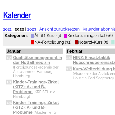
Nachrichten
NOSTRA
Kalender
Notfallsymposium
Kalender
in
Travemünde
2021
|
2022
|
2023
Ansicht zurücksetzen
|
Kalender abonni
Kategorien:
ÄLRD-Kurs (3)
Kindertrainingszirkel (16)
NA-Fortbildung (32)
Notarzt-Kurs (5)
Januar
Februar
17.
Qualitätsmanagement in
24.
HINZ: Einsatztaktik
Therapieempfehlungen
der Notfallmedizin
Hubschraubereinsät
(Fortbildungsakademie der
online
26.
Kurs-Weiterbildung N
Ärztekammer Hamburg,
(Akademie der Ärztekam
Hamburg)
Holstein, Bad Segeberg)
AGNN-
18.
Kinder-Trainings-Zirkel
vollständig
(KiTZ): A- und B-
Probleme
(KREISEL e.V.,
als PDF
App
Hamburg)
herunterladen
19.
Kinder-Trainings-Zirkel
(KiTZ): A- und B-
Probleme
(Akademie für