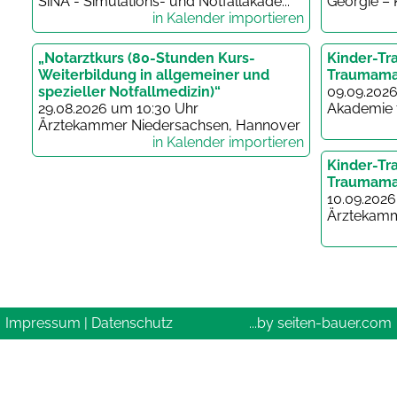
SiNA - Simulations- und Notfallakade...
Georgie – 
in Kalender importieren
„Notarztkurs (80-Stunden Kurs-
Kinder-Tra
Weiterbildung in allgemeiner und
Traumama
spezieller Notfallmedizin)“
09.09.202
29.08.2026 um 10:30 Uhr
Akademie f
Ärztekammer Niedersachsen, Hannover
in Kalender importieren
Kinder-Tra
Traumama
10.09.2026
Ärztekam
Impressum
|
Datenschutz
...by seiten-bauer.com