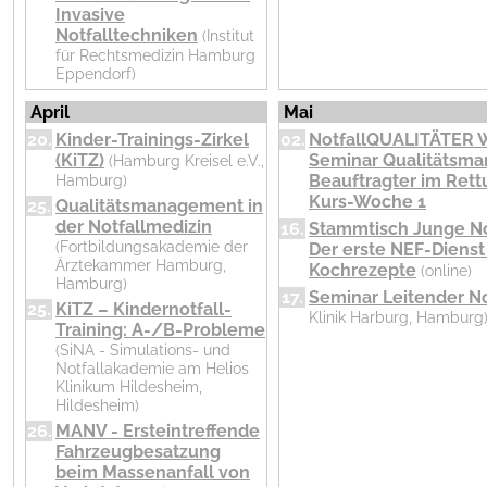
Invasive
Notfalltechniken
(Institut
für Rechtsmedizin Hamburg
Eppendorf)
April
Mai
20.
Kinder-Trainings-Zirkel
02.
NotfallQUALITÄTER
(KiTZ)
Seminar Qualitätsm
(Hamburg Kreisel e.V.,
Hamburg)
Beauftragter im Rett
Kurs-Woche 1
25.
Qualitätsmanagement in
der Notfallmedizin
16.
Stammtisch Junge No
(Fortbildungsakademie der
Der erste NEF-Dienst
Ärztekammer Hamburg,
Kochrezepte
(online)
Hamburg)
17.
Seminar Leitender No
25.
KiTZ – Kindernotfall-
Klinik Harburg, Hamburg
Training: A-/B-Probleme
(SiNA - Simulations- und
Notfallakademie am Helios
Klinikum Hildesheim,
Hildesheim)
26.
MANV - Ersteintreffende
Fahrzeugbesatzung
beim Massenanfall von