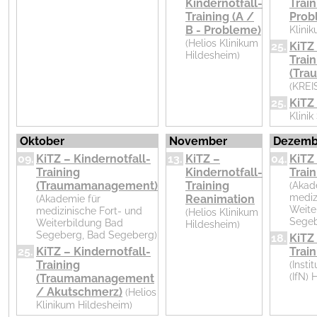
Kindernotfall-
Train
Training (A /
Prob
B - Probleme)
Klini
(Helios Klinikum
25.
KiTZ 
Hildesheim)
Train
(Tra
(KREI
25.
KiTZ
Klini
Oktober
November
Dezemb
09.
KiTZ – Kindernotfall-
13.
KiTZ –
04.
KiTZ 
Training
Kindernotfall-
Trai
(Traumamanagement)
Training
(Akad
mediz
(Akademie für
Reanimation
Weite
medizinische Fort- und
(Helios Klinikum
Segeb
Weiterbildung Bad
Hildesheim)
Segeberg, Bad Segeberg)
18.
KiTZ 
25.
KiTZ – Kindernotfall-
Trai
Training
(Insti
(IfN)
(Traumamanagement
/ Akutschmerz)
(Helios
Klinikum Hildesheim)