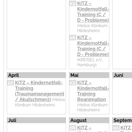
Termine
23.
KiTZ –
Kindernotfall-
Training (C /
D - Probleme)
Inhalt...
(Helios Klinikum
Hildesheim)
28.
KiTZ –
Kindernotfall-
Training (C /
D - Probleme)
(KREISEL e.V.,
Hamburg)
April
Mai
Juni
17.
KiTZ – Kindernotfall-
23.
KiTZ –
Training
Kindernotfall-
(Traumamanagement
Training
/ Akutschmerz)
Reanimation
(Helios
Klinikum Hildesheim)
(Helios Klinikum
Hildesheim)
Juli
August
Septem
28.
KiTZ –
10.
KiTZ 