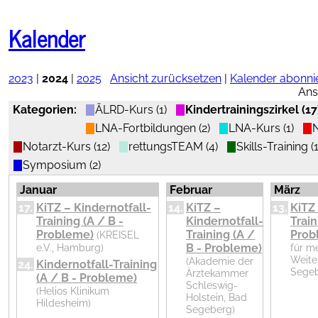
Nachrichten
NOSTRA
Kalender
Notfallsymposium
Kalender
in
Travemünde
2023
|
2024
|
2025
Ansicht zurücksetzen
|
Kalender abonni
Ans
Kategorien:
ÄLRD-Kurs (1)
Kindertrainingszirkel (17
LNA-Fortbildungen (2)
LNA-Kurs (1)
N
Notarzt-Kurs (12)
rettungsTEAM (4)
Skills-Training (1
Symposium (2)
Therapieempfehlungen
online
Januar
Februar
März
17.
KiTZ – Kindernotfall-
14.
KiTZ –
13.
KiTZ 
AGNN-
Training (A / B -
Kindernotfall-
Train
Probleme)
Training (A /
Prob
(KREISEL
vollständig
e.V., Hamburg)
B - Probleme)
für m
als PDF
App
Weite
(Akademie der
24.
Kindernotfall-Training
herunterladen
Segeb
Ärztekammer
(A / B - Probleme)
Schleswig-
(Helios Klinikum
Holstein, Bad
Hildesheim)
Segeberg)